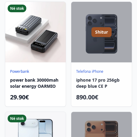
Në stok
Shitur
Powerbank
Telefona iPhone
power bank 30000mah
iphone 17 pro 256gb
solar energy OARMIO
deep blue CE P
29.90€
890.00€
Në stok