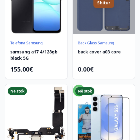
Shitur
Telefona Samsung
Back Glass Samsung
samsung a17 4/128gb
back cover a03 core
black 5G
155.00€
0.00€
Në stok
Në stok