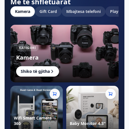
Më të shfletuarat
Kamera
Gift Card
Mbajtesa telefoni
Playstati
KATEGORI
Kamera
Shiko të gjitha
Wifi Smart Camera
360
Baby Monitor 4.3"