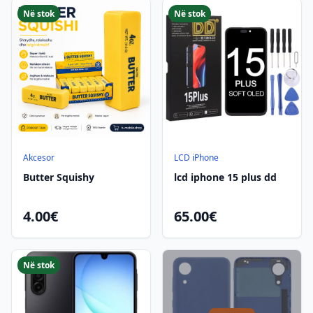
Në stok
Në stok
Akcesor
LCD iPhone
Butter Squishy
lcd iphone 15 plus dd
4.00€
65.00€
Në stok