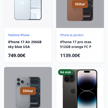
Shitur
Telefona iPhone
iPhone te perdort
iPhone 17 Air 256GB
iPhone 17 pro max
sky blue USA
512GB orange FC P
749.00€
1139.00€
Në stok
Shitur