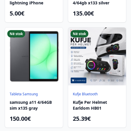
lightning iPhone
4/64gb x133 silver
5.00€
135.00€
Në stok
Në stok
Tableta Samsung
Kufje Bluetooth
samsung a11 4/64GB
Kufje Per Helmet
sim x135 gray
Earldom HB01
150.00€
25.39€