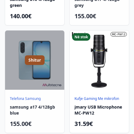
green
grey
140.00€
155.00€
Në stok
Shitur
Telefona Samsung
Kufje Gaming Me mikrofon
samsung a17 4/128gb
jmary USB Microphone
blue
MC-PW12
155.00€
31.59€