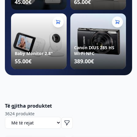
45.00€
65.00€
Canon IXUS 285 HS
Baby Monitor 2.8"
Wi-Fi NFC
55.00€
389.00€
Të gjitha produktet
3624 produkte
Rendit produktet