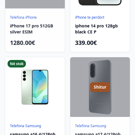
Telefona iPhone
iPhone te perdort
iPhone 17 pro 512GB
iphone 14 pro 128gb
silver ESIM
black CE P
1280.00€
339.00€
Në stok
Shitur
Telefona Samsung
Telefona Samsung
samsung a16 4/128gb
samsung a17 4/128gb