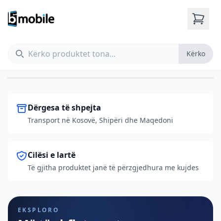
Zëvendësimi xhamit mbrapa për iPhone
Shiko sa të kushton
Kërko
Kërko
Dërgesa të shpejta
Transport në Kosovë, Shipëri dhe Maqedoni
Cilësi e lartë
Të gjitha produktet janë të përzgjedhura me kujdes
EKSPLORO