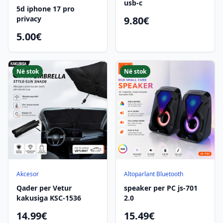
usb-c
5d iphone 17 pro
privacy
9.80€
5.00€
Në stok
Në stok
Akcesor
Altoparlant Bluetooth
Qader per Vetur
speaker per PC js-701
kakusiga KSC-1536
2.0
14.99€
15.49€