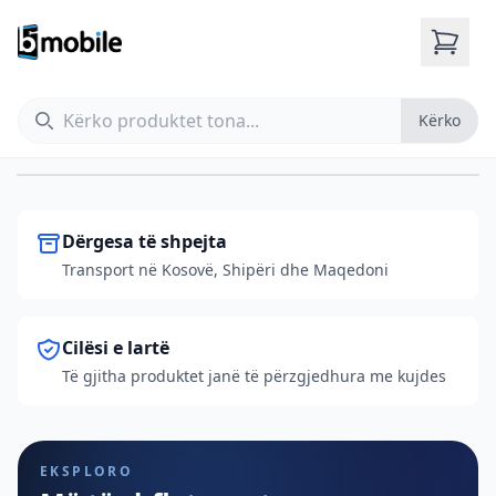
Zëvendësimi xhamit mbrapa për iPhone
Shiko sa të kushton
Kërko
Kërko
Dërgesa të shpejta
Transport në Kosovë, Shipëri dhe Maqedoni
Cilësi e lartë
Të gjitha produktet janë të përzgjedhura me kujdes
EKSPLORO