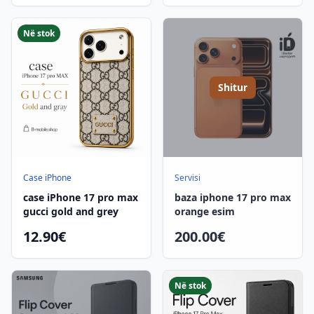
Në stok
Shitur
Case iPhone
Servisi
case iPhone 17 pro max
baza iphone 17 pro max
gucci gold and grey
orange esim
12.90€
200.00€
Në stok