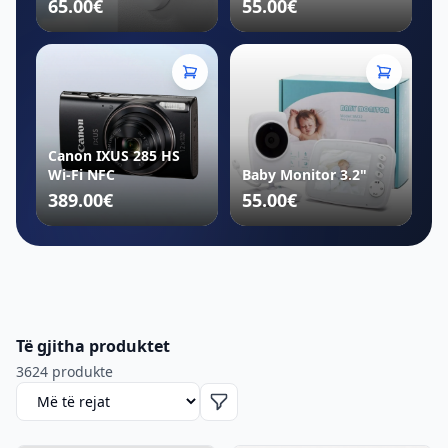
65.00€
55.00€
Canon IXUS 285 HS
Wi-Fi NFC
Baby Monitor 3.2"
389.00€
55.00€
Të gjitha produktet
3624 produkte
Rendit produktet