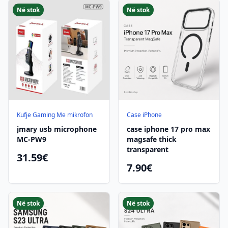
Në stok
Në stok
Kufje Gaming Me mikrofon
Case iPhone
jmary usb microphone
case iphone 17 pro max
MC-PW9
magsafe thick
transparent
31.59€
7.90€
Në stok
Në stok