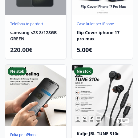
Telefona te perdort
Case kulet per iPhone
samsung s23 8/128GB
flip Cover iphone 17
GREEN
pro max
220.00€
5.00€
Në stok
Në stok
Kufje JBL TUNE 310c
Folia per iPhone