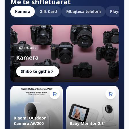
Më të shfletuarat
Kamera
Gift Card
Mbajtesa telefoni
Playstati
KATEGORI
Kamera
Shiko të gjitha
Xiaomi Outdoor
Camera AW200
Baby Monitor 2.8"