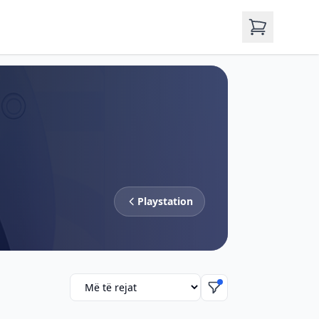
Playstation
Rendit produktet