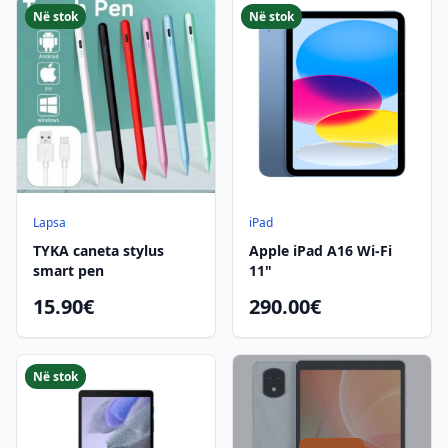
Në stok
Në stok
Lapsa
iPad
TYKA caneta stylus
Apple iPad A16 Wi-Fi
smart pen
11"
15.90€
290.00€
Në stok