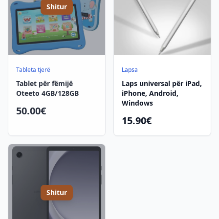
Shitur
Tableta tjerë
Lapsa
Tablet për fëmijë
Laps universal për iPad,
Oteeto 4GB/128GB
iPhone, Android,
Windows
50.00€
15.90€
Shitur