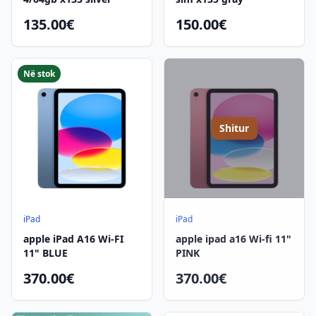
135.00€
150.00€
Në stok
Shitur
iPad
iPad
apple iPad A16 Wi-FI
apple ipad a16 Wi-fi 11"
11" BLUE
PINK
370.00€
370.00€