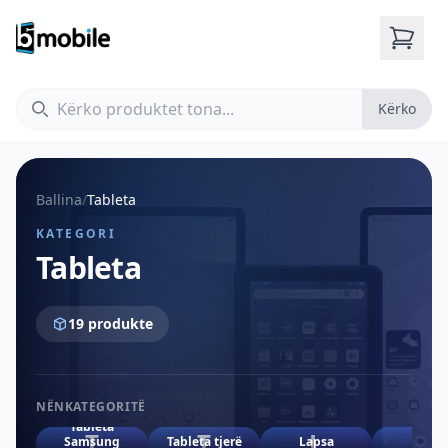
Kërko
Kërko
Ballina
/
Tableta
KATEGORI
Tableta
19 produkte
NËNKATEGORITË
Tableta
T
T
L
i
Samsung
Tableta tjerë
Lapsa
iPad