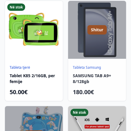
Në stok
Shitur
Tableta tjerë
Tableta Samsung
Tablet K85 2/16GB, per
SAMSUNG TAB A9+
femije
8/128gb
50.00€
180.00€
Në stok