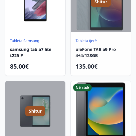
Shitur
Tableta Samsung
Tableta tjerë
samsung tab a7 lite
uleFone TAB a9 Pro
t225 P
4+4/128GB
85.00€
135.00€
Në stok
Shitur