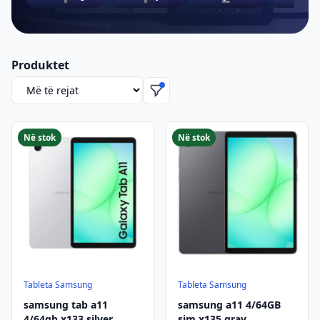
Produktet
Rendit produktet
Në stok
Në stok
Tableta Samsung
Tableta Samsung
samsung tab a11
samsung a11 4/64GB
4/64gb x133 silver
sim x135 gray