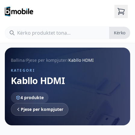
Kërko
Kërko
Ballina
/
Pjese per kompjuter
/
Kabllo HDMI
KATEGORI
Kabllo HDMI
4 produkte
Pjese per kompjuter