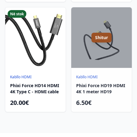
Në stok
Shitur
Kabllo HDMI
Kabllo HDMI
Phixi Force HD14 HDMI
Phixi Force HD19 HDMI
4K Type C - HDMI cable
4K 1 meter HD19
20.00€
6.50€