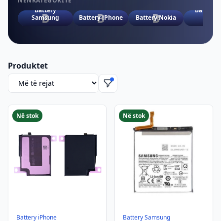
NËNKATEGORITË
Battery
Battery 
B
B
B
B
Samsung
Battery iPhone
Battery Nokia
iPad
Produktet
Rendit produktet
Në stok
Në stok
Battery iPhone
Battery Samsung