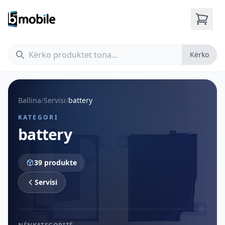
Kërko
Kërko
Ballina
/
Servisi
/
battery
KATEGORI
battery
39 produkte
Servisi