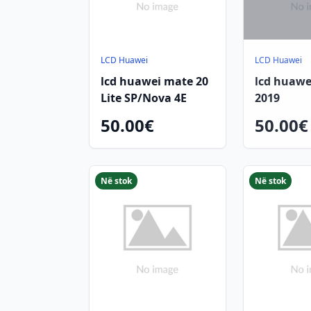
LCD Huawei
LCD Huawei
lcd huawei mate 20
lcd huawe
Lite SP/Nova 4E
2019
50.00€
50.00€
Në stok
Në stok