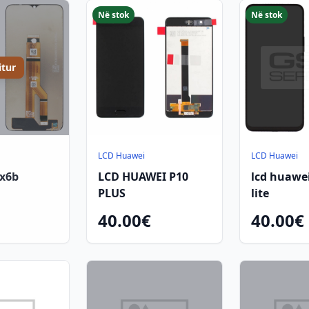
Në stok
Në stok
itur
LCD Huawei
LCD Huawei
 x6b
LCD HUAWEI P10
lcd huawe
PLUS
lite
40.00€
40.00€