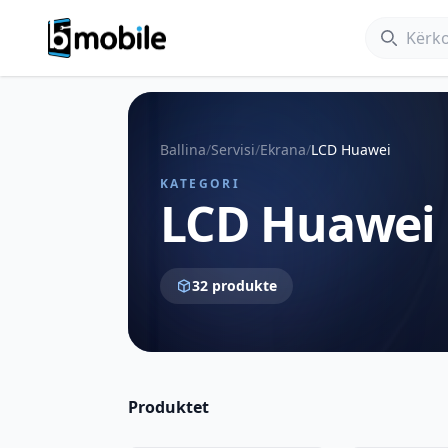
Kërko
Ballina
/
Servisi
/
Ekrana
/
LCD Huawei
KATEGORI
LCD Huawei
32 produkte
Produktet