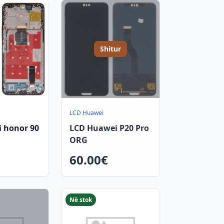
Shitur
LCD Huawei
i honor 90
LCD Huawei P20 Pro
ORG
60.00€
Në stok