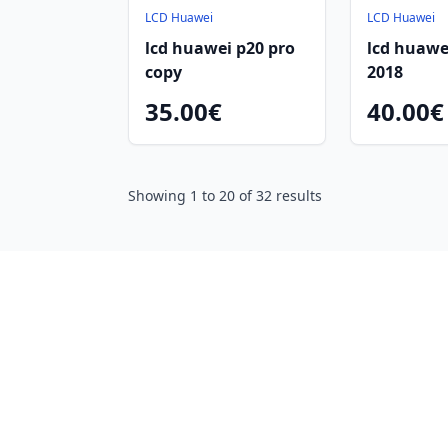
LCD Huawei
LCD Huawei
lcd huawei p20 pro
lcd huawe
copy
2018
35.00€
40.00€
Showing
1
to
20
of
32
results