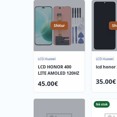
Shitur
Sh
LCD Huawei
LCD Huawei
LCD HONOR 400
lcd honor
LITE AMOLED 120HZ
35.00€
45.00€
Në stok