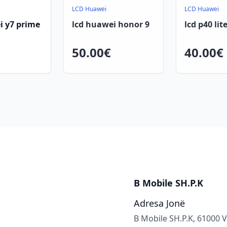
LCD Huawei
LCD Huawei
i y7 prime
lcd huawei honor 9
lcd p40 lit
50.00€
40.00€
B Mobile SH.P.K
Adresa Jonë
B Mobile SH.P.K, 61000 Vi