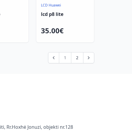
LCD Huawei
e
lcd p8 lite
35.00€
1
2
ti, Rr.Hoxhë Jonuzi, objekti nr.128