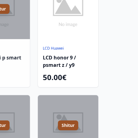
tur
LCD Huawei
i p smart
LCD honor 9 /
psmart z / y9
50.00€
tur
Shitur