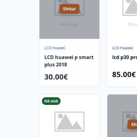
Shitur
LCD Huawei
LCD Huawei
LCD huawei p smart
lcd p30 pr
plus 2018
85.00€
30.00€
Në stok
Sh