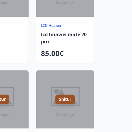
LCD Huawei
lcd huawei mate 20
pro
85.00€
tur
Shitur