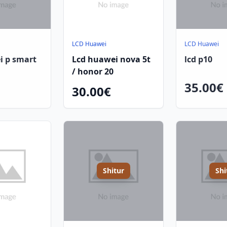
LCD Huawei
LCD Huawei
i p smart
Lcd huawei nova 5t
lcd p10
/ honor 20
35.00€
30.00€
Shitur
Shi