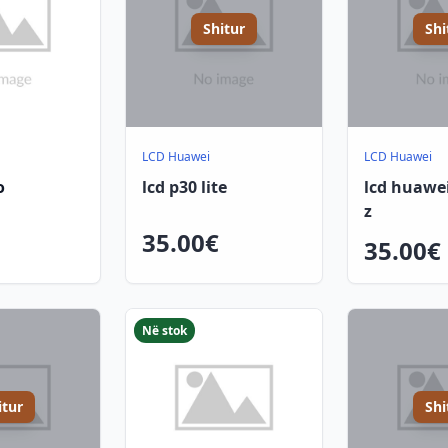
Shitur
Shi
LCD Huawei
LCD Huawei
o
lcd p30 lite
lcd huawe
z
35.00€
35.00€
Në stok
itur
Shi