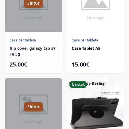
Shitur
Case per tableta
Case per tableta
flip cover galaxy tab s7
Case Tablet A9
Fe 5g
25.00€
15.00€
Në stok
Shitur